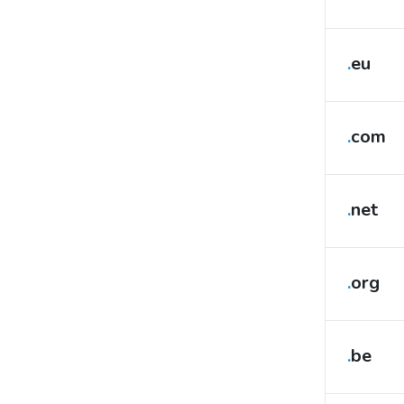
.
eu
.
com
.
net
.
org
.
be