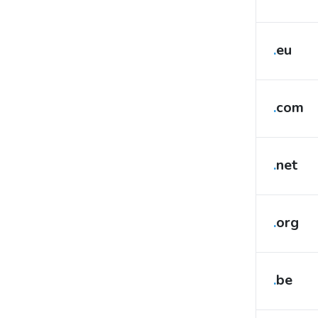
.
eu
.
com
.
net
.
org
.
be